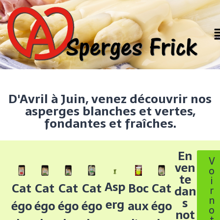
D'Avril à Juin, venez découvrir nos
asperges blanches et vertes,
fondantes et fraîches.
En
V
ven
o
te
i
Asp
Cat
Cat
Cat
Cat
Cat
Boc
dan
r
n
s
erg
égo
égo
égo
égo
égo
aux
o
not