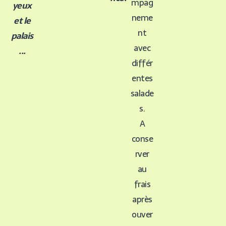
mpag
yeux
neme
et le
nt
palais
avec
...
différ
entes
salade
s.
A
conse
rver
au
frais
après
ouver