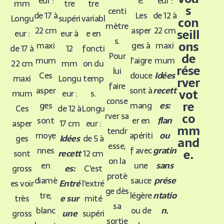
eur :
eur :
e.
mm
tre
tre
s
centi
de 17 à
de 12 à
Les
Longu
supéri
variabl
con
mètre
22 cm
22 cm
asper
seill
eur :
eur à
e en
s.
ons
maxi
maxi
ges à
de 17 à
12
foncti
Pour
de
mum
mum
l'aigre
22 cm
mm
on du
rése
lui
Ces
Idées
douce
maxi
Longu
temp
rver
faire
asper
recett
sont à
vot
mum
eur :
s.
conse
re
ges
es:
mang
Ces
de 12 à
Longu
rver sa
co
sont
flan
er en
asper
17 cm
eur :
mm
tendr
moye
ou
apériti
ges
Idées
de 5 à
and
esse,
nnes
gratin
f avec
e.
sont
recett
12 cm
on la
en
sans
une
gross
es:
C'est
protè
diamè
prése
sauce
es voir
Entré
l'extré
ge dès
tre,
ntatio
légère
très
e sur
mité
sa
blanc
n.
ou de
gross
une
supéri
sortie