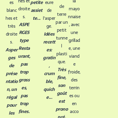
hes et
la
es
petite
eure
de
droite
mayo
blanc
assiet
de
terre
s.
nnaise
hes et
te...
l'asper
par un
ASPE
, avec
très
ge.
petit
RGES
une
droite
Idées
tunne
type
grillad
s.
recett
l
Resta
e, une
Asper
es:
plasti
urant,
viand
ges
gratin
que.
pas
e
de
,
Très
trop
froide,
prése
crum
fine,
gross
des
ntatio
ble,
son
es,
terrin
n, un
quich
goût
pas
es ou
régal
e...
est
trop
en
pour
prono
fines.
acco
les
ncé.