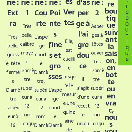
t
es
rie :
rie :
rie :
rie :
rie :
d'as
re
r
bou
Ver
Ext
1
Cou
Poi
2
per
e
tiq
b
tes
ra
rte
nte
ge à
o
ue
Très
Asper
u
suiv
s
l'ai
t
belle,
ges à
Très
L’aspe
ant
i
Elle,
fine
gre
calibre
têtes
la
belle,
rge
q
est
sais
u
moye
ouver
s et
dou
gross
court
e
cueilli
on,
n
tes
e, tête
e
gro
ce
en
e
Diamè
Diamè
fermé
Diamè
bot
sses
lorsqu
tre
tre :
Il
te
e
tre :
’elle
ou
supéri
supéri
s'agit
Diamè
supéri
L’aspe
mesur
en
eur à
eur à
d'une
tre
eur à
rge
vra
e une
12
12
recett
supéri
12
court
c,
quinz
mm
mm
e
nou
eur à
mm
e
aine
s
Longu
Longu
uniqu
16
Diamè
Diamè
de
vou